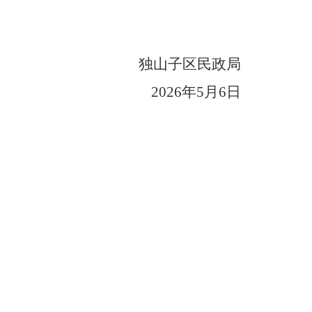
独山子区民政局
202
6
年
5
月
6
日