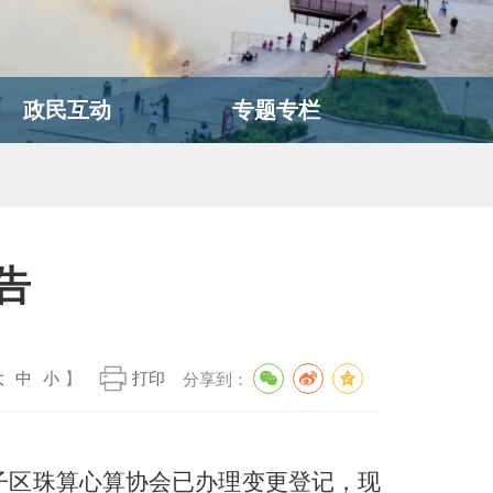
政民互动
专题专栏
告
大
中
小
】
打印
分享到：
子区珠算心算协会
已
办理
变更登记
，
现