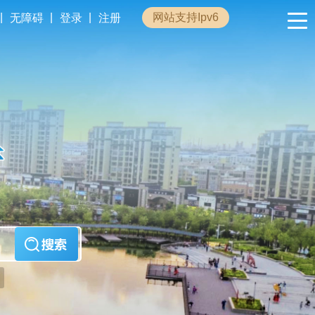
|
|
|
网站支持Ipv6
无障碍
登录
注册
政民互动
专题专栏
管