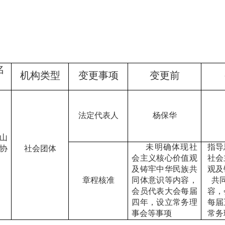
名
机构类型
变更事项
变更前
法定代表人
杨保华
山
未明确体现社
指导
协
社会团体
会主义核心价值观
社会
及铸牢中华民族共
观及
章程核准
同体意识等内容，
共
会员代表大会每届
容，
四年，设立常务理
每届
事会等事项
常务