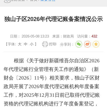
独山子区2026年代理记账备案情况公示
日期：
2026-05-08 13:23
来源：
财政局
访问量：
432
【字体:
大
中
小
】
打印
分享到：
根据
《关于做好新疆维吾尔自治区
202
6
年代理记账行业管理有关工作的通知》（新
财会
〔
202
6
〕
11
号）相关
要求
，独山子区财
政局开展了
202
6
年度代理记账机构年度备案
工作，对
202
5
年
12月31日前已取得代理记账
资格的代理记账机构进行了年度备案登记，