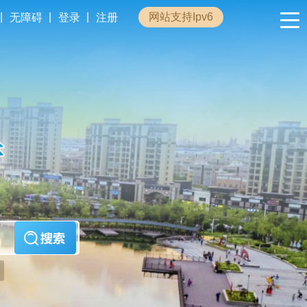
|
|
|
网站支持Ipv6
无障碍
登录
注册
政民互动
专题专栏
管