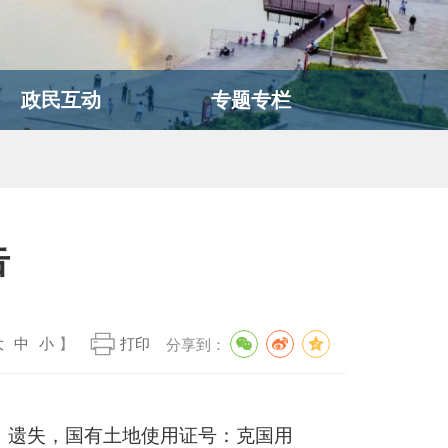
政民互动
专题专栏
告
大
中
小
】
打印
分享到：
》遗失，
国有土地使用
证号：
克国用