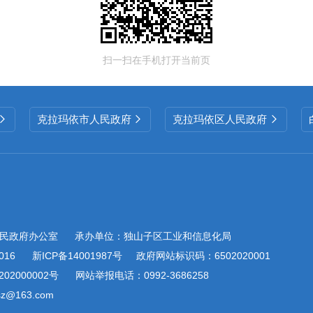
扫一扫在手机打开当前页
克拉玛依市人民政府
克拉玛依区人民政府



民政府办公室
承办单位：独山子区工业和信息化局
016
新ICP备14001987号
政府网站标识码：6502020001
02000002号
网站举报电话：0992-3686258
@163.com