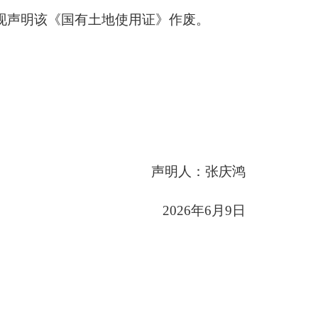
现声明该
《
国有土地使用证
》
作废。
声明人：张庆鸿
2026年
6
月
9
日