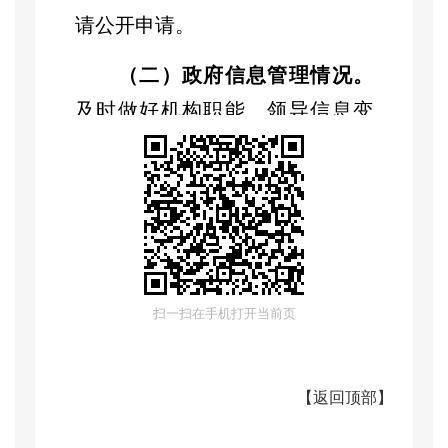
请公开申请。
（二）政府信息管理情况。
及时做好机构职能、领导信息变
更信息公开。主动公开部门预决
算、
“三公”经费，按规定发布公开
招标、中标及实施情况。规范做
好政府信息公开年度报告编制发
布，确保数据准确。
扫一扫在手机打开当前页
（三）监督保障情况。
完善
管理制度，强化
“三审三校”，认真
【
返回顶部
】
执行信息审核制度。定期组织人
员学习《中华人民共和国政府信