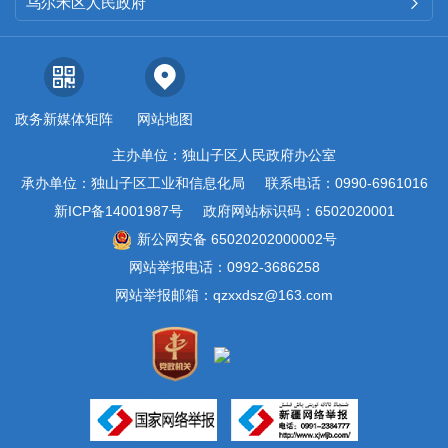
规章
0
0
0
乌尔禾区人民政府

行政
规范
0
0
0
政务新媒体矩阵
网站地图
性文
主办单位：独山子区人民政府办公室
件
承办单位：独山子区工业和信息化局
联系电话：0990-6961016
新ICP备14001987号
政府网站标识码：6502020001
第二十条第（五）项
新公网安备 65020202000002号
网站举报电话：0992-3686258
网站举报邮箱：qzxxdsz@163.com
信息
本年处理决定数量
内容
行政
0
许可