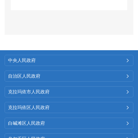
息公开条例》等与政务公开工作
相关的法律法规，形成局领导亲
自抓，各科室协调配合，信息发
布严格执行“双保险”机制，确保信
息公开工作及时有效开展。
中央人民政府

二、主动公开政府信息情况
自治区人民政府

第二十条第（一）项
克拉玛依市人民政府

信息
本年
制
本年废
现行有
克拉玛依区人民政府

内容
发件
数
止件数
效件
数
白碱滩区人民政府
