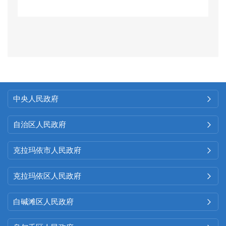
（三）
政府信息管理
2023
年，通过集约化政务服
务平台，我委累计发布行政处罚
信息
25
条，行政许可信息
131
条。
（四）
平台建设
中央人民政府

一是配合做好政务网站改
自治区人民政府

版工作，做好卫生健康领域行
克拉玛依市人民政府

政许可、行政处罚和行政强制栏
克拉玛依区人民政府

目调整和数据更新上传工作；二
是充分发挥政务新媒体传播优
白碱滩区人民政府

势，运用
“独山子零距离”、“独山