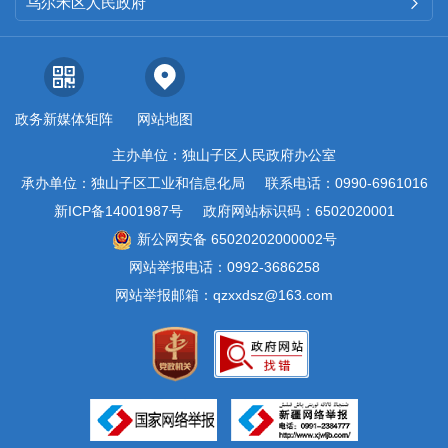
乌尔禾区人民政府

子健康委员会”、“独山子在线官
微”微信公众平台及时发布健康宣
教知识等各类群众关注的卫生相
政务新媒体矩阵
网站地图
关政务新闻信息。2023年，卫生
主办单位：独山子区人民政府办公室
监督所共推送微信信息17条。
承办单位：独山子区工业和信息化局
联系电话：0990-6961016
（五）监督保障
新ICP备14001987号
政府网站标识码：6502020001
新公网安备 65020202000002号
按照《条例》要求，进一步
网站举报电话：0992-3686258
健全完善信息主动公开、依申请
网站举报邮箱：qzxxdsz@163.com
公开、信息公开审查等制度，规
范依申请公开办理工作流程，建
立健全政府信息公开申请登记、
审核、办理等制度。对上网公开