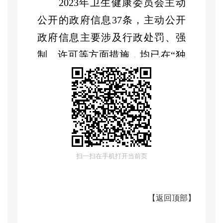
2023年卫生健康委员会主动
公开的政府信息37条，主动公开
政府信息主要涉及行政处罚、强
制、许可等方面措施，均已在“独
山子区人民政府网”门户网站上公
布。
（二）
依申请公开政府信息
管理
2023
年，独山子区
卫生健康
扫一扫在手机打开当前页
委员会
收到政府信息公开申请
0
件，未收到因政府信息公开产生
【
返回顶部
】
的行政复议和行政诉讼。