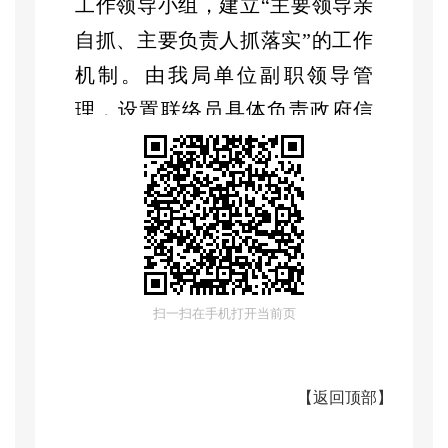
工作领导小组，建立
“主要领导亲
自抓、主要负责人抓落实”的工作
机制。由我局单位副职领导管
理，设置联络员具体负责政府信
息公开工作的组织和实施，确保
工作有序开展。
二是
持续深化主动公开
。深
化
“放管服”改革，优化营商环境，
加强政务信息公开。按时梳理我
扫一扫在手机打开当前页
局公开事项内容，依托独山子区
人民政府网站集中统一对外公
【
返回顶部
】
开，并及时做好动态更新。
依
托
“
12345
”政务服务便民热线为企