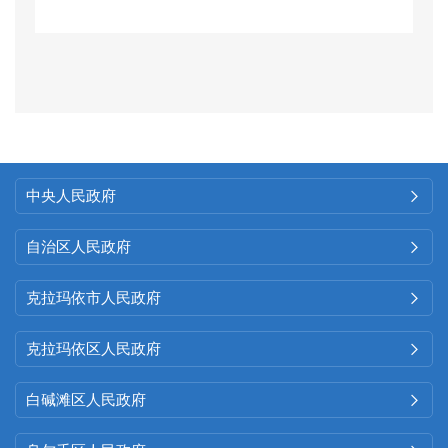
业群众提供“一号答”“一站式”的政
策咨询服务，
协调解决平台光缆
乱、通信井盖损坏等安全隐患类
问题
101件，受理解决12345工单
53件，有效提高独山子区通信基
中央人民政府

础设施规范建设程度。
自治区人民政府

三是政府信息依申请公开情
况。全年未收到政府信息公开申
克拉玛依市人民政府

请，无依申请公开信息。本年度
克拉玛依区人民政府

没有发
生有关政府信息公开收费
的情况。
白碱滩区人民政府

四是因政府信息公开申请行