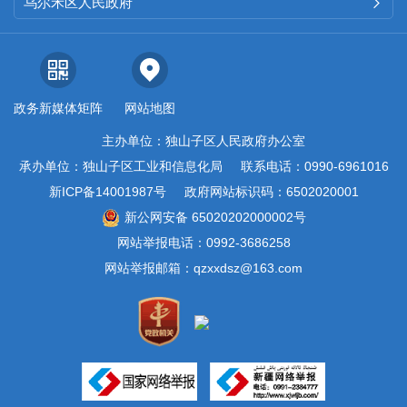
乌尔禾区人民政府

政复议、提起行政诉讼的情况。
全年没有因政府信息公开申请行
政复议和提起行政诉讼的情况。
政务新媒体矩阵
网站地图
五是平台建设情况。确定专
主办单位：独山子区人民政府办公室
门的政府信息
公开工作人员，定
承办单位：独山子区工业和信息化局
联系电话：0990-6961016
新ICP备14001987号
政府网站标识码：6502020001
时定期对平台进行维护，落实申
新公网安备 65020202000002号
请公开信息的办理工作，实行政
网站举报电话：0992-3686258
府信息公开的专人负责制。
网站举报邮箱：qzxxdsz@163.com
六
是健全
监督保障机制
。严
格按照政府信息公开保密审查
和
“三审三校”
制度，进一步规范我
局政府信息公开前的保密审查工