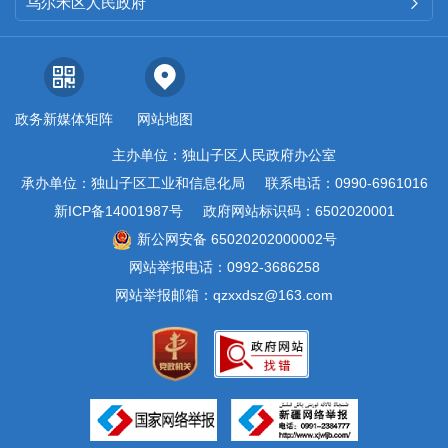
乌尔禾区人民政府

（四）
平台建设情况
2023
年以来，区应急管理局
在区政府门户网站“安全生产”“政
政务新媒体矩阵
网站地图
府信息公开指南”等专题下共发布
主办单位：独山子区人民政府办公室
政府信息公开
24
篇，内容包含有
承办单位：独山子区工业和信息化局
联系电话：0990-6961016
关政策文件
2
篇，安全生产事故信
新ICP备14001987号
政府网站标识码：6502020001
新公网安备 65020202000002号
息、典型事故通报、事故调查报
网站举报电话：0992-3686258
告
3
篇，安全生产执法检查和防灾
网站举报邮箱：qzxxdsz@163.com
减灾动态信息
8
篇，政务公开指南
1
篇，财务预决算公开
1
篇，其他
依法公开信息
9
篇。
（五）监督保障情况