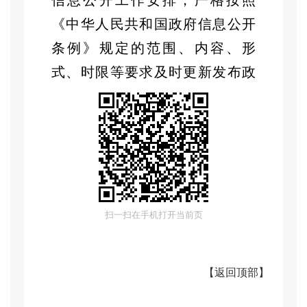
信息公开
工作安排
，
严格按照
《中华人民共和国政府信息公开
条例》
规定的
范围、内容、形
式、时限等
要求
及时更新发布政
务信息，规范工作程序，提高办
事效率。对我局组织机构建设、
职责分工等情况进行
更新
发布，
在区政府门户网页
“
安全生产
”栏目
及时更新政策文件、监督检查、
工作开展等信息，确保栏目每月
扫一扫在手机打开当前页
有更新
，
落实
“谁审核，谁负责”
，
全面排查已发布信息，严格落
【
返回顶部
】
实
“三审三校”制度
。