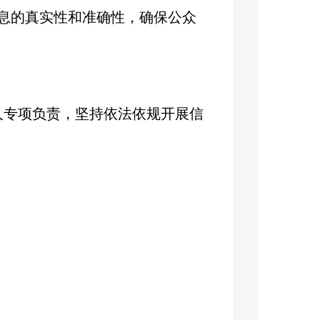
息的真实性和准确性，确保公众
人专项负责，坚持依法依规
开展信
围界限，
由办公室统筹协调，各
开展好政府信息公开工作提供了
府信息公开条例》等与政务公开
协调配合，信息发布严格执行
“双