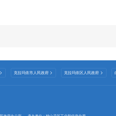
第二十条第（一）
信息内容
本年
制
发件
数
本年废
规章
0
0
行政规范性文
0
0
件
克拉玛依市人民政府
克拉玛依区人民政府



第二十条第（五）
信息内容
本年处理
行政许可
0