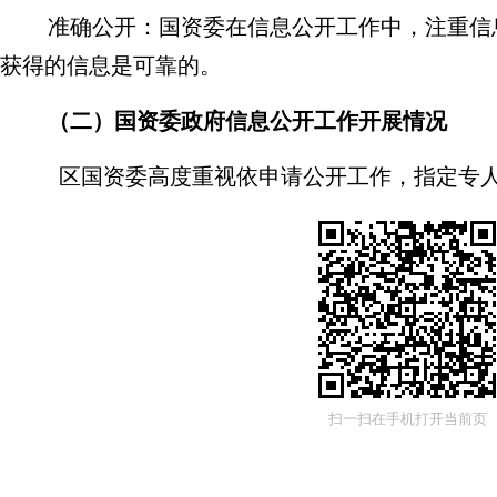
准确公开：国资委在信息公开工作中，注重信
获得的信息是可靠的。
（
二
）
国资委政府信息公开工作开展情况
区国资
委高度重视依申请公开工作，指定专
息公开工作
。持续完善审核发布机制，划定公开范
科室提供材料，办公室人员做好信息录入工作，为
组织保障
。定期组织人员学习《中华人民共和国政
工作相关的法律法规，形成委领导亲自抓，各科室
保险”机制，确保信息公开工作及时有效开展
。
扫一扫在手机打开当前页
二、主动公开政府信息情况