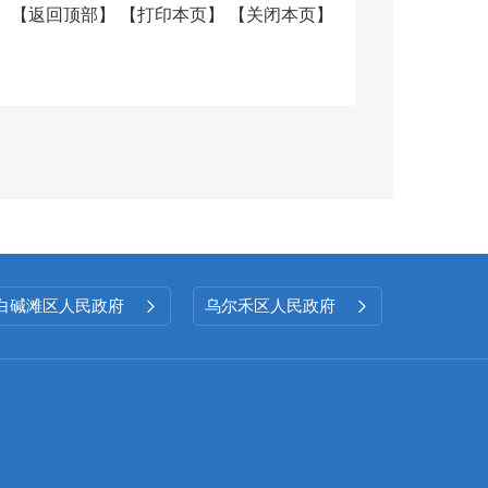
项
【
返回顶部
】
【
打印本页
】
【
关闭本页
】
止件数
现行有效件
数
0
0
白碱滩区人民政府
乌尔禾区人民政府


项
决定数量