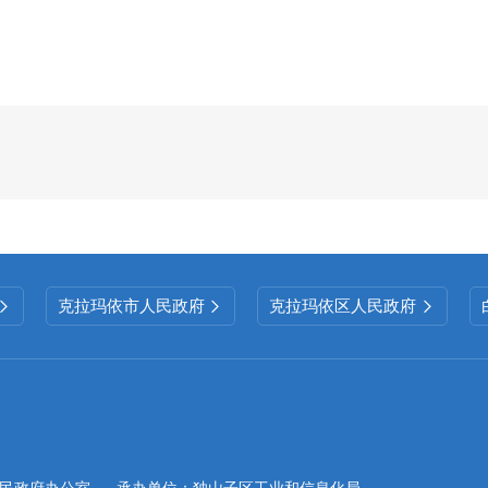
请行政复议、提起行政诉讼情况。
（三）
政府信息管理
为提升政务公开工作质量，区审计局及时完善
政府信息管理工作，强化责任落实考核，确保政府
息公开及时准确。
（四）
平台建设
克拉玛依市人民政府
克拉玛依区人民政府



一是
充分发挥政府网站的政府信息公开主渠道
法规、审计公告等各类政府信息。
二是
积极探索创
道，广泛利用
政府网站、党务政务公开栏、报刊、
开政府信息，为企业、群众和其他组织获取政府信