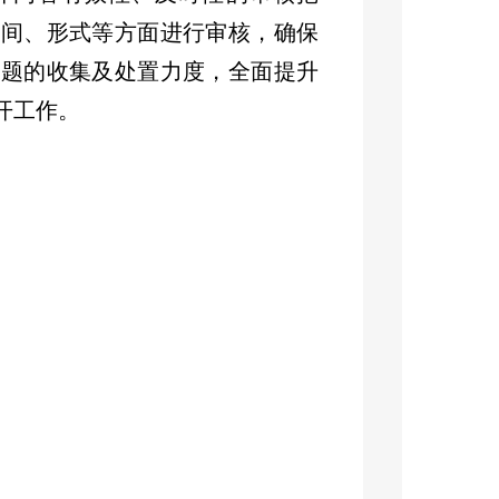
时间、形式等方面进行审核，确保
问题的收集及处置力度，全面提升
开工作。
在政府信息公开指南栏目发布的独
算信息栏目发布的新疆维吾尔自治
开、新疆维吾尔自治区克拉玛依市
疆克拉玛依市独山子区审计局
2022
，没有因政府信息公开工作而申