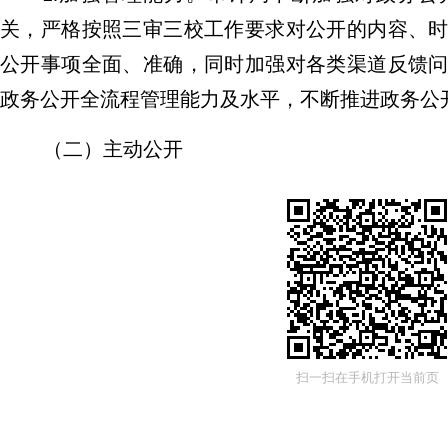
关，严格按照三审三校工作要求对公开的内容、
公开事项全面、准确，同时加强对各类渠道反馈
政务公开全流程管理能力及水平，不断推进政务公
（二）主动公开
2023
年，区审计局主动公开信息共
4
条，包含
山子区审计局政府信息公开指南，在财政预、决
区克拉玛依市独山子区审计局
2023
年部门预算公
独山子区审计局
2023
年整体支出绩效目标表、新
年度部门决算公开。
扫一扫在手机打开当前页
（二）
依申请公开
2023
年，区审计局没有收到依申请公开的申请