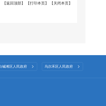
【
返回顶部
】
【
打印本页
】
【
关闭本页
】
政务信息公开制度，进一步规范
信息公开工作有序推进，政务信
白碱滩区人民政府
乌尔禾区人民政府


作用，及时公开审计动态、政策
新，拓宽丰富政府信息公开的渠
会议以及展板等多种形式主动公
息提供便利条件。