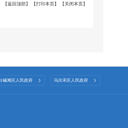
【
返回顶部
】
【
打印本页
】
【
关闭本页
】
项
止件数
现行有效件
数
0
0
白碱滩区人民政府
乌尔禾区人民政府


项
决定数量