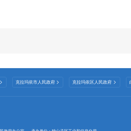
第二十条第（一）
信息内容
本年
制
发件
数
本年废
规章
0
0
行政规范性文
0
0
件
克拉玛依市人民政府
克拉玛依区人民政府



第二十条第（五）
信息内容
本年处理