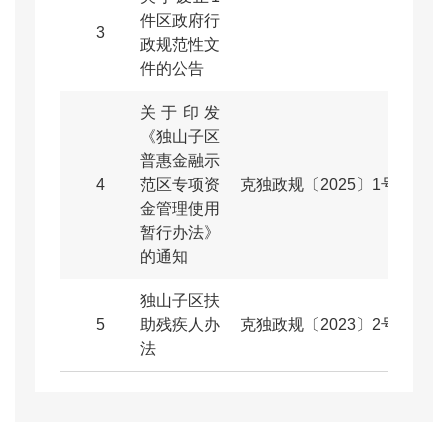
件区政府行
3
2025
政规范性文
件的公告
关于印发
《独山子区
普惠金融示
4
范区专项资
克独政规〔2025〕1号
2025
金管理使用
暂行办法》
的通知
独山子区扶
5
助残疾人办
克独政规〔2023〕2号
2023
法