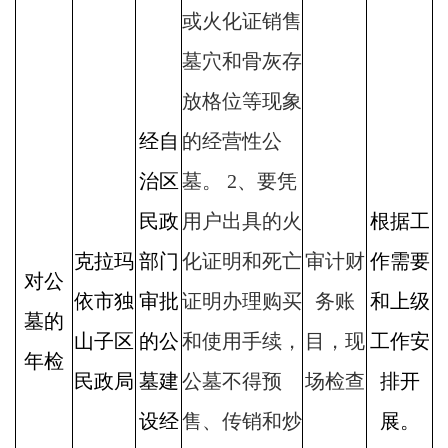
或火化证销售
墓穴和骨灰存
放格位等现象
经自
的经营性公
治区
墓。 2、要凭
民政
用户出具的火
根据工
克拉玛
部门
化证明和死亡
审计财
作需要
对公
依市独
审批
证明办理购买
务账
和上级
墓的
山子区
的公
和使用手续，
目，现
工作安
年检
民政局
墓建
公墓不得预
场检查
排开
设经
售、传销和炒
展。