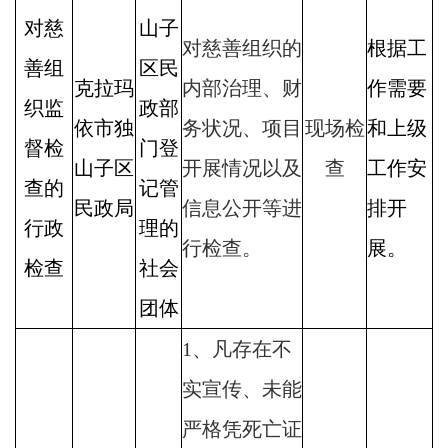
对慈
山子
对慈善组织的
根据工
善组
区民
克拉玛
内部治理、财
作需要
织监
政部
依市独
务状况、项目
现场检
和上级
督检
门登
山子区
开展情况以及
查
工作安
查的
记管
民政局
信息公开等进
排开
行政
理的
行检查。
展。
检查
社会
团体
1、凡存在不
实宣传、未能
严格凭死亡证