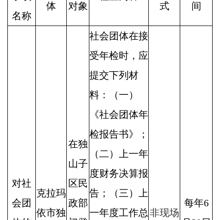
体
对象
式
间
名称
社会团体在接
受年检时，应
提交下列材
料：（一）
《社会团体年
检报告书》；
在独
（二）上一年
山子
度财务决算报
对社
区民
克拉玛
告；（三）上
会团
政部
每年6
依市独
一年度工作总
非现场