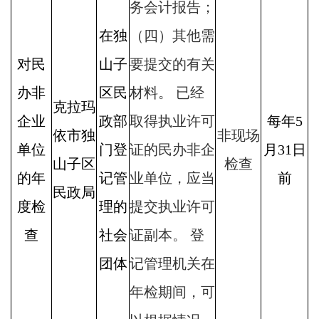
务会计报告；
在独
（四）其他需
对民
山子
要提交的有关
办非
区民
材料。 已经
克拉玛
企业
政部
取得执业许可
每年5
依市独
非现场
单位
门登
证的民办非企
月31日
山子区
检查
的年
记管
业单位，应当
前
民政局
度检
理的
提交执业许可
查
社会
证副本。 登
团体
记管理机关在
年检期间，可