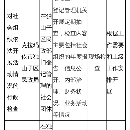
登记管理机关
对社
在独
开展定期抽
会组
山子
查，检查内容
根据工
织依
区民
克拉玛
主要包括社会
作需要
法开
政部
依市独
组织的年度报
现场检
和上级
展活
门登
山子区
告、信息公
查
工作安
动情
记管
民政局
开、内部治
排开
况的
理的
理、财务状
展。
行政
社会
况、业务活动
检查
团体
等情况。
在独