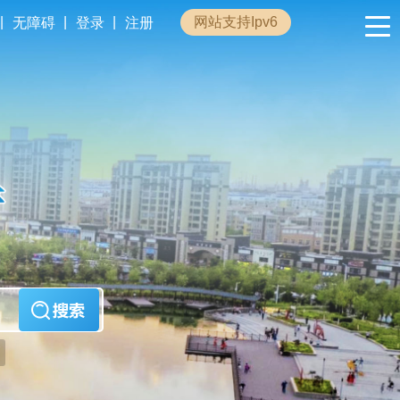
|
|
|
网站支持Ipv6
无障碍
登录
注册
政民互动
专题专栏
管