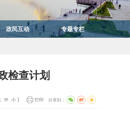
政民互动
专题专栏
政检查计划
大
中
小
】
打印
分享到：