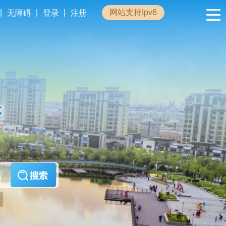
|
|
|
网站支持Ipv6
无障碍
登录
注册
政民互动
专题专栏
管