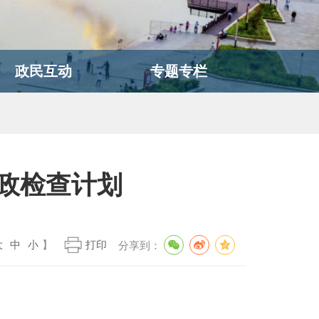
政民互动
专题专栏
政检查计划
大
中
小
】
打印
分享到：