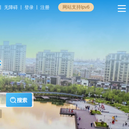
|
|
|
网站支持Ipv6
无障碍
登录
注册
政民互动
专题专栏
管