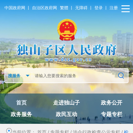
|
|
|
|
中国政府网
自治区政府网
繁體
无障碍
登录
注册
首页
走进独山子
政务公开
政务服务
政民互动
专题专栏
当前位置：
首页
/
专题专栏
/
涉企行政检查公示专栏
/
检