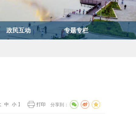
政民互动
专题专栏
大
中
小
】
打印
分享到：