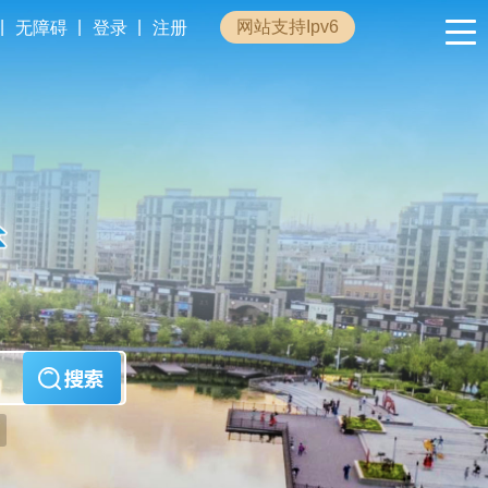
|
|
|
网站支持Ipv6
无障碍
登录
注册
政民互动
专题专栏
管