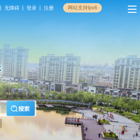
|
|
|
网站支持Ipv6
无障碍
登录
注册
政民互动
专题专栏
管