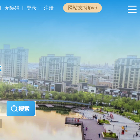
|
|
|
网站支持Ipv6
无障碍
登录
注册
政民互动
专题专栏
管