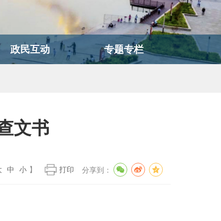
政民互动
专题专栏
查文书
大
中
小
】
打印
分享到：