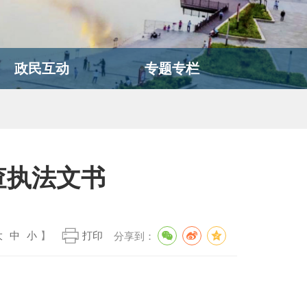
政民互动
专题专栏
查执法文书
大
中
小
】
打印
分享到：