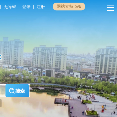
|
|
|
网站支持Ipv6
无障碍
登录
注册
政民互动
专题专栏
管