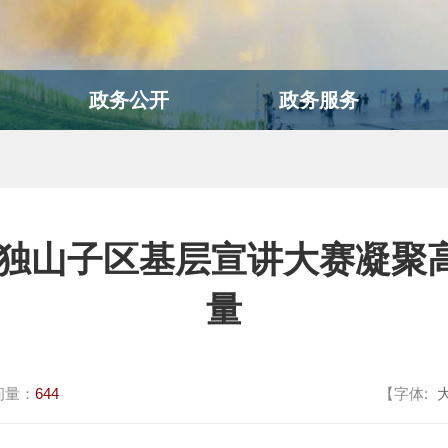
政务公开
政务服务
！独山子区基层宣讲大赛凝聚
量
问量：
644
【字体: