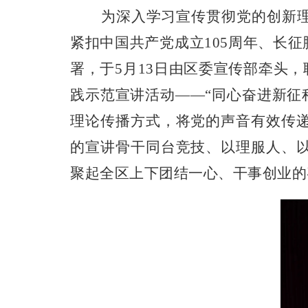
为深入学习宣传贯彻党的创新
紧扣中国共产党成立
105
周年、长征
署，于
5
月
13
日由区委宣传部牵头，
践示范宣讲活动——“同心奋进新征
理论传播方式，将党的声音有效传
的宣讲骨干同台竞技、以理服人、
聚起全区上下团结一心、干事创业的