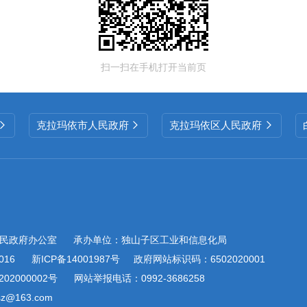
扫一扫在手机打开当前页
克拉玛依市人民政府
克拉玛依区人民政府



民政府办公室
承办单位：独山子区工业和信息化局
016
新ICP备14001987号
政府网站标识码：6502020001
02000002号
网站举报电话：0992-3686258
@163.com