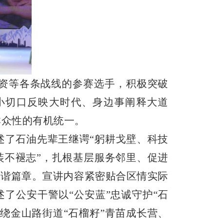
资等各条战线的参赛选手，积极突破
小切口反映大时代、身边事阐释大道
群众性的有机统一。
述了石油先辈王继谔
“躬耕戈壁、科技
装不褪志”，扎根基层服务邻里、促进
和谐篇章。宣讲内容紧密贴合区情实际
了公安干警以“公安蓝”忠诚守护“石
绕金山路街道“石榴籽”青苗成长营、