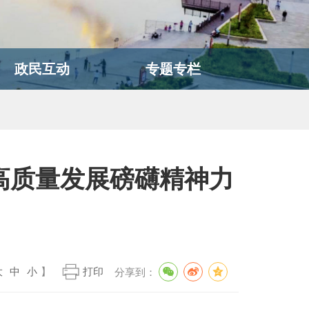
政民互动
专题专栏
高质量发展磅礴精神力
大
中
小
】
打印
分享到：