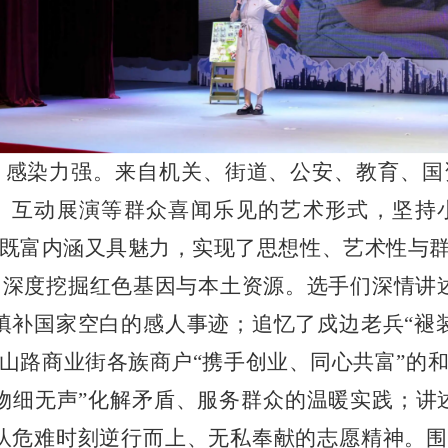
、感染力强。来自机关、街道、公安、教育、国
、互动展演等群众喜闻乐见的艺术形式，坚持
既富内涵又具魅力，实现了思想性、艺术性与
，深度挖掘红色基因与本土资源。选手们深情讲
填补国家空白的感人事迹；追忆了戍边老兵“褪
山路商业街各族商户“携手创业、同心共富”的
物细无声”化解矛盾、服务群众的温暖实践；讲述
队危难时刻逆行而上、无私奉献的志愿精神。围