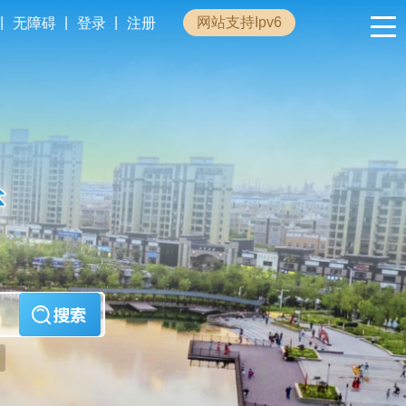
|
|
|
网站支持Ipv6
无障碍
登录
注册
政民互动
专题专栏
管