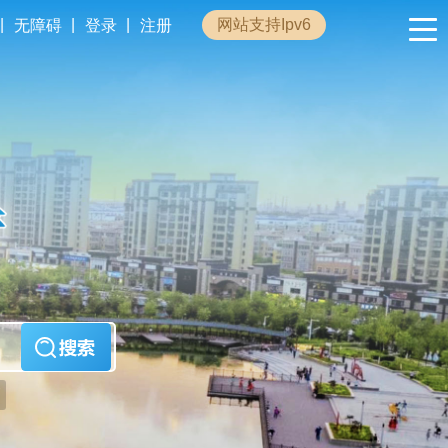
|
|
|
网站支持Ipv6
无障碍
登录
注册
政民互动
专题专栏
管