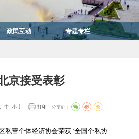
政民互动
专题专栏
北京接受表彰
大
中
小
】
打印
分享到：
区私营个体经济协会荣获
“全国个私协