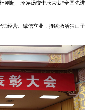
杜刚超、泽萍汤饺李欣荣获“全国先进
守法经营、诚信立业，持续激活独山子