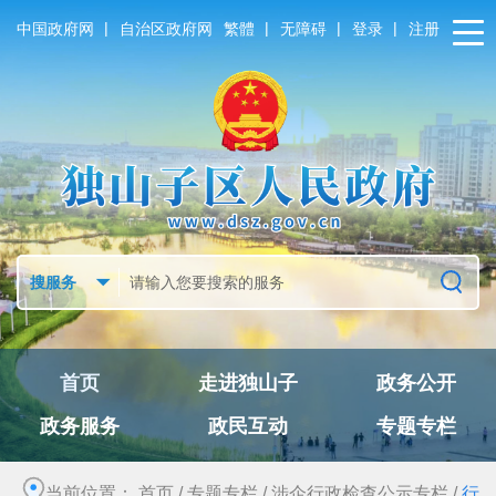
|
|
|
|
中国政府网
自治区政府网
繁體
无障碍
登录
注册
首页
走进独山子
政务公开
政务服务
政民互动
专题专栏
当前位置：
首页
/
专题专栏
/
涉企行政检查公示专栏
/
行