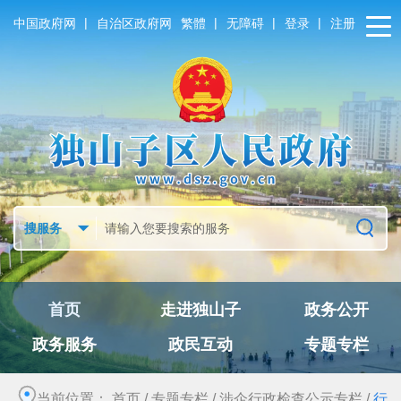
|
|
|
|
中国政府网
自治区政府网
繁體
无障碍
登录
注册
首页
走进独山子
政务公开
政务服务
政民互动
专题专栏
当前位置：
首页
/
专题专栏
/
涉企行政检查公示专栏
/
行