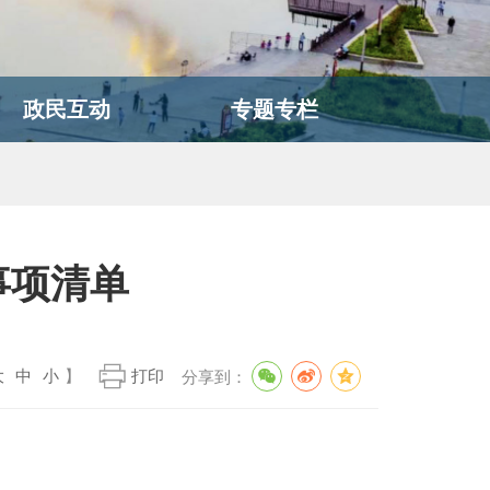
政民互动
专题专栏
事项清单
大
中
小
】
打印
分享到：