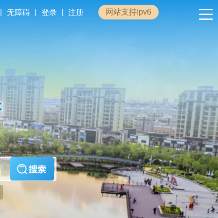
|
|
|
网站支持Ipv6
无障碍
登录
注册
政民互动
专题专栏
管