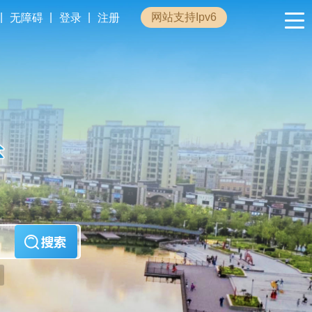
|
|
|
网站支持Ipv6
无障碍
登录
注册
政民互动
专题专栏
管