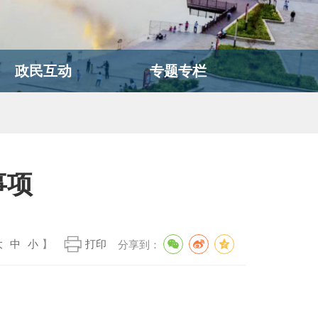
政民互动
专题专栏
事项
大
中
小
】
打印
分享到：