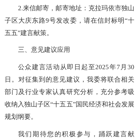
2.
来信邮寄，
邮寄地址：克拉玛依市独山
子区大庆东路
9
号发改委
，请在信封标明
“十
五五”建言献策。
三、意见建议应用
公众建言活动从即日起至
2025
年
7
月
30
日
。对征集到的
意见
建议，我委
将
联合相关
部门及行业专家
认真研究分析，充分参考吸
收纳入独山子区
“十五五”国民经济和社会发展
规划纲要。
我们期待您的积极参与，踊跃建言献