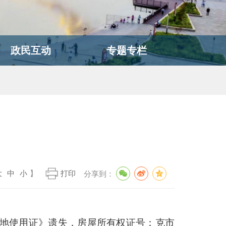
政民互动
专题专栏
大
中
小
】
打印
分享到：
土地使用证》遗失，房屋所有权证号：克市