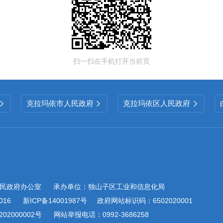
扫一扫在手机打开当前页
克拉玛依市人民政府
克拉玛依区人民政府



民政府办公室
承办单位：独山子区工业和信息化局
016
新ICP备14001987号
政府网站标识码：6502020001
02000002号
网站举报电话：0992-3686258