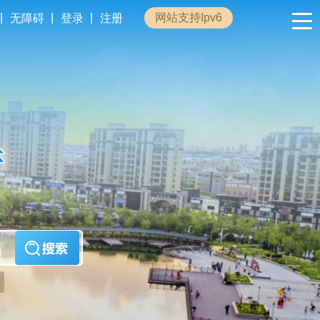
|
|
|
网站支持Ipv6
无障碍
登录
注册
政民互动
专题专栏
管