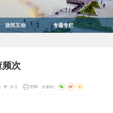
政民互动
专题专栏
查频次
大
中
小
】
打印
分享到：