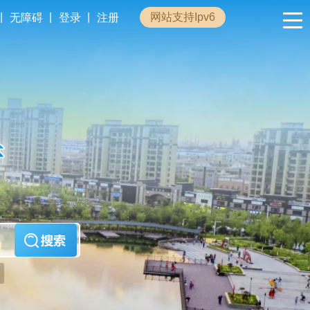
|
|
|
网站支持Ipv6
无障碍
登录
注册
政民互动
专题专栏
管