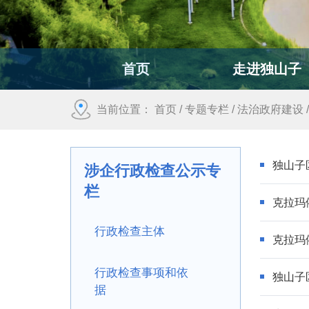
首页
走进独山子
当前位置：
首页
/
专题专栏
/
法治政府建设
独山子
涉企行政检查公示专
栏
克拉玛
行政检查主体
克拉玛
行政检查事项和依
独山子
据