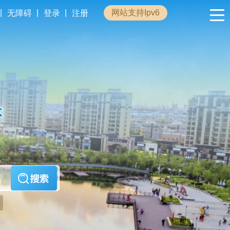
|
|
|
网站支持Ipv6
无障碍
登录
注册
政民互动
专题专栏
管